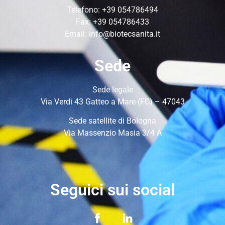
Telefono:
+39 054786494
Fax: +39 054786433
Email:
info@biotecsanita.it
Sede
Sede legale
Via Verdi 43 Gatteo a Mare (FC) – 47043
Sede satellite di Bologna
Via Massenzio Masia 3/4 A
Seguici sui social