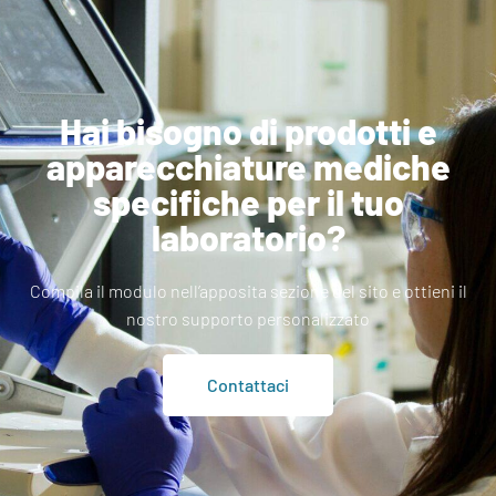
Hai bisogno di prodotti e
apparecchiature mediche
specifiche per il tuo
laboratorio?
Compila il modulo nell’apposita sezione del sito e ottieni il
nostro supporto personalizzato
Contattaci