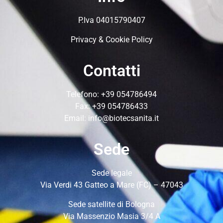
P.Iva 04015790407
Privacy & Cookie Policy
Contatti
Telefono:
+39 054786494
Fax: +39 054786433
Email:
info@biotecsanita.it
Sede
Sede legale
Via Verdi 43 Gatteo a Mare (FC) – 47043
Sede satellite di Bologna
Via Massenzio Masia 3/4 A