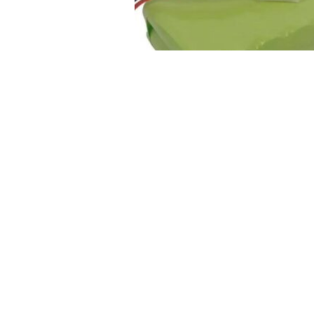
Pacco Batteria 12V 2100
ECG ar2100
Accedi per visualizzare il prezzo