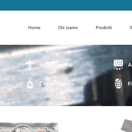
Home
Chi siamo
Prodotti
S
Ambulatorio
A
Consumabile
F