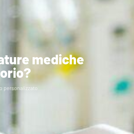
iature mediche
torio?
to personalizzato