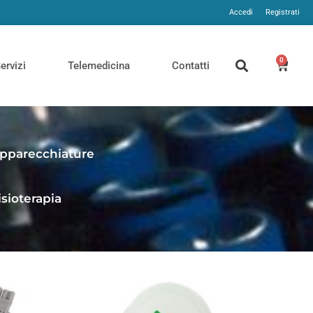
Accedi
Registrati
0
ervizi
Telemedicina
Contatti
pparecchiature
isioterapia