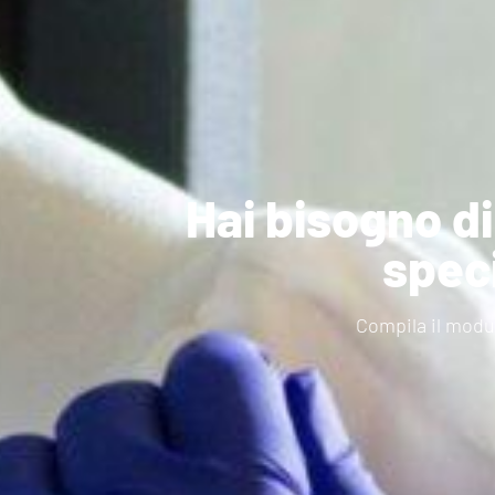
Hai bisogno d
speci
Compila il modul