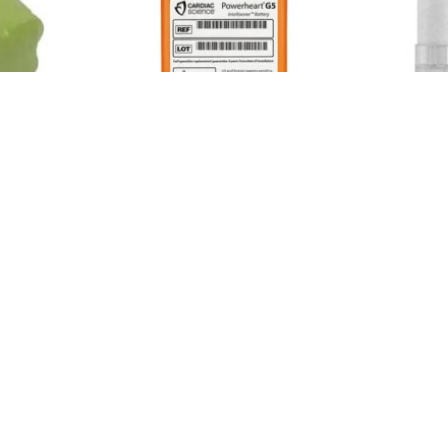
 mAh
CARDIAC SCIENCE G5
Turb
BATTERIA
spir
Accedi per visualizzare il prezzo
Accedi