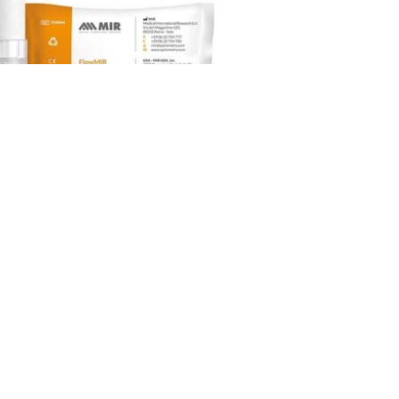
inna monouso
ometro MIR
 per visualizzare il prezzo