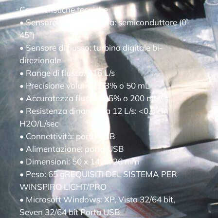
Caratteristiche tecniche
• Sensore di temperatura: semiconduttore (0-
45°)
• Sensore di flusso: turbina digitale bi-
direzionale
• Range di flusso: ±16 L/s
• Precisione volume: ± 3% o 50 mL
• Accuratezza flusso: ± 5% o 200 mL / s
• Resistenza dinamica a 12 L/s: <0.5 cm
H2O/L/sec
• Connettività: porta USB
• Alimentazione: porta USB
• Dimensioni: 50 x 142 x 26 mm
• Peso: 65 gREQUISITI DEL SISTEMA PER
WINSPIRO LIGHT/PRO
• Microsoft Windows: XP, Vista 32/64 bit,
Seven 32/64 bit Porta USB