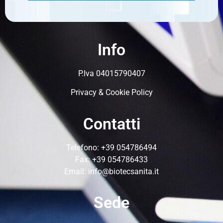
Info
P.Iva 04015790407
Privacy & Cookie Policy
Contatti
Telefono:
+39 054786494
Fax: +39 054786433
Email:
info@biotecsanita.it
Sede