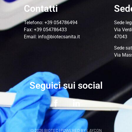
Contatti
Sed
Telefono:
+39 054786494
Sede leg
Fax: +39 054786433
Via Verd
Email:
info@biotecsanita.it
47043
Sede sat
Via Mas
Seguici sui social
© 2026 BIOTEC | POWERED BY
LAYCON