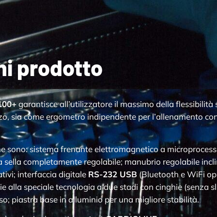
ni prodotto
100+
garantisce all’utilizzatore il massimo della flessibilit
zo, sia come ergometro indipendente per l’allenamento con
iche sono: sistema frenante elettromagnetico a microprocess
a sella completamente regolabile; manubrio regolabile incl
ivi; interfaccia digitale
RS-232 USB
(Bluetooth e WiFi opz
e alla speciale tecnologia a due stadi con cinghie (senza 
; piastra base in alluminio per una migliore stabilità.