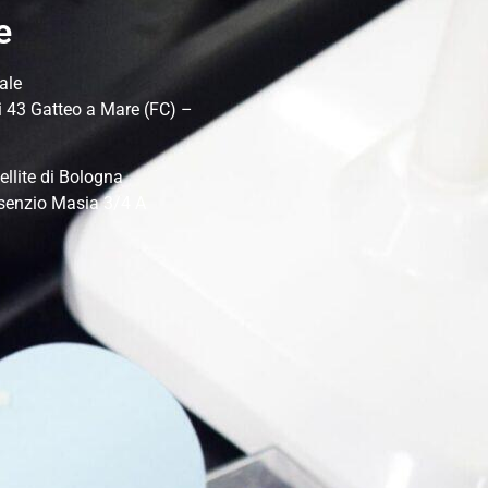
e
ale
i 43 Gatteo a Mare (FC) –
ellite di Bologna
senzio Masia 3/4 A