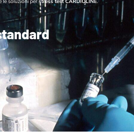
e le soluzioni per
stress test CARDIOLINE
.
standard
232