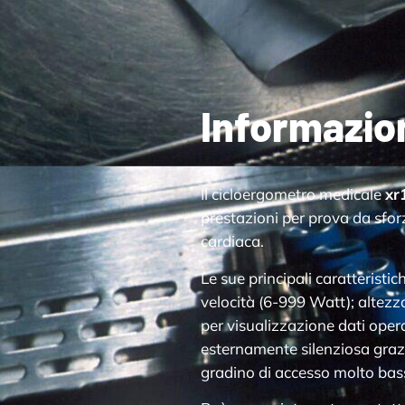
Informazio
Il cicloergometro medicale
xr
prestazioni per prova da sfor
cardiaca.
Le sue principali caratterist
velocità (6-999 Watt); altezz
per visualizzazione dati operat
esternamente silenziosa grazi
gradino di accesso molto basso