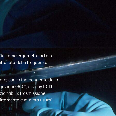
à sia come ergometro ad alte
trollato della frequenza
ore; carico indipendente dalla
inazione 360°; display
LCD
ionabili); trasmissione
slittamento e minima usura);