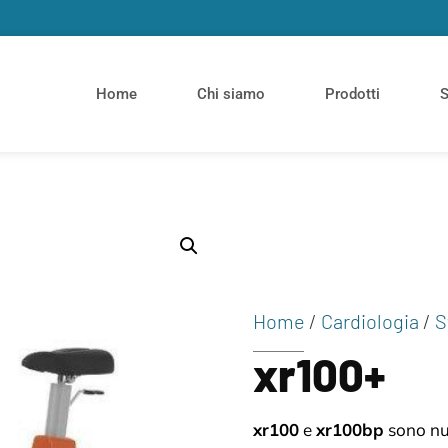
Home
Chi siamo
Prodotti
S
Home
/
Cardiologia
/
S
xr100+
xr100
e
xr100bp
sono nuo