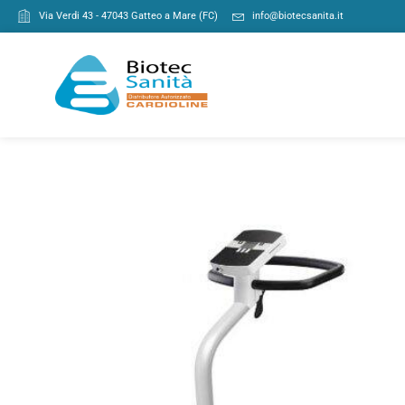
Via Verdi 43 - 47043 Gatteo a Mare (FC)
info@biotecsanita.it