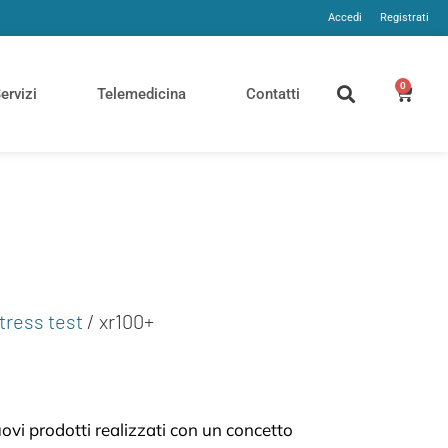
Accedi
Registrati
0
ervizi
Telemedicina
Contatti
tress test
/ xr100+
vi prodotti realizzati con un concetto