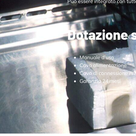
Può essere integrato con tutt
Dotazione 
Manuale d’uso
Cavo alimentazione
Cavo di connessione rs
Garanzia 24 mesi