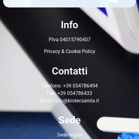
Info
P.Iva 04015790407
Privacy & Cookie Policy
Contatti
Telefono:
+39 054786494
Fax: +39 054786433
Email:
info@biotecsanita.it
Sede
Sede legale