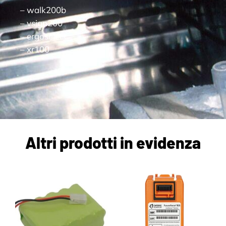
– walk200b
– vsign200
– ergoselect
– xr100
Altri prodotti in evidenza