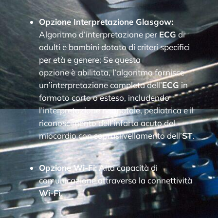
Opzione Interpretazione Glasgow:
Algoritmo d’interpretazione per
ECG
di
adulti e bambini dotato di criteri specifici
per età e genere; Se questa
opzione è abilitata, l’algoritmo fornisce
un’interpretazione completa dell’
ECG
in
formato corto o esteso, includendo
l’interpretazione neonatale, pediatrica e il
riconoscimento dell’infarto acuto del
miocardio con sopraslivellamento dell’
ST
.
Opzione Wi-Fi:
Alta capacità di
comunicazione attraverso la connettività
Wi-Fi
.