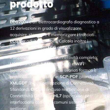
prodotto
ECG200+
è un elettrocardiografo diagnostico a
12 derivazioni in grado di visualizzare,
acquisire, stampare e memorizzare i tracciati
ECG
per adulti e bambini. Calcola inoltre i
principali parametri
ECG
globali.
Il dispositivo è dotato di connettività completa:
USB
(standard),
LAN
(standard) e
WiFi
(opzionale). Sono disponibili svariati formati e
protocolli di esportazione:
SCP-PDF
(standard),
XMLGDT
(inclusi nell’opzione di Connettività
Standard),
DICOM
(incluso nell’opzione di
Connettività DICOM) e
HL7
(opzionale) per
interfacciarsi con tutti i comuni sistemi di
gestione.