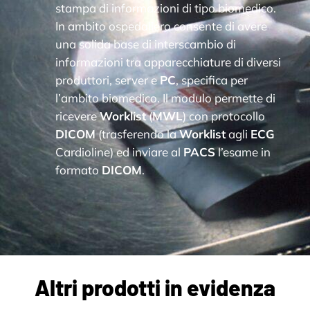
stampa di informazioni di tipo biomedico.
In ambito ospedaliero consente di avere
una solida base di interscambio di
informazioni tra apparecchiature di diversi
produttori, server e
PC
, specifica per
l’ambito biomedico. Il modulo permette di
ricevere
Worklist
(
MWL
) con protocollo
DICOM
(trasferendo la
Worklist
agli
ECG
Cardioline) ed inviare al
PACS
l’esame in
formato
DICOM
.
Altri prodotti in evidenza