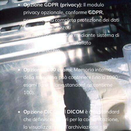
Opzione GDPR (privacy):
Il modulo
privacy opzionale, conforme
GDPR
,
permette una completa protezione dei dati
sensibili memorizzati
sull’elettrocardiografo mediante sistema di
autenticazione forte installato
sull’apparecchio.
Opzione 1000 esami:
Memoria interna
della macchina può contenere fino a 1000
esami (la versione standard ne contiene
100).
Opzione DICOM:
Il
DICOM
è uno standard
che definisce i criteri per la comunicazione,
la visualizzazione, l’archiviazione e la