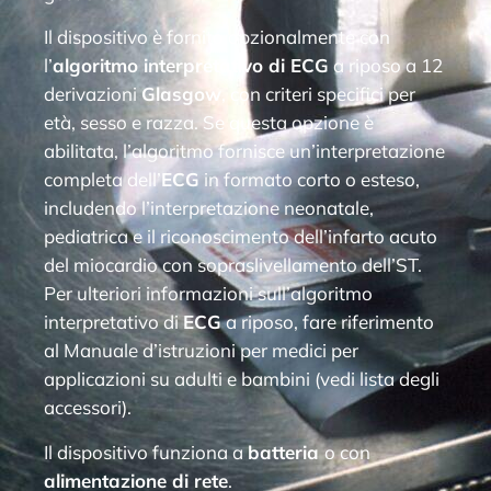
Il dispositivo è fornito opzionalmente con
l’
algoritmo interpretativo di ECG
a riposo a 12
derivazioni
Glasgow
, con criteri specifici per
età, sesso e razza. Se questa opzione è
abilitata, l’algoritmo fornisce un’interpretazione
completa dell’
ECG
in formato corto o esteso,
includendo l’interpretazione neonatale,
pediatrica e il riconoscimento dell’infarto acuto
del miocardio con sopraslivellamento dell’ST.
Per ulteriori informazioni sull’algoritmo
interpretativo di
ECG
a riposo, fare riferimento
al Manuale d’istruzioni per medici per
applicazioni su adulti e bambini (vedi lista degli
accessori).
Il dispositivo funziona a
batteria
o con
alimentazione di rete
.