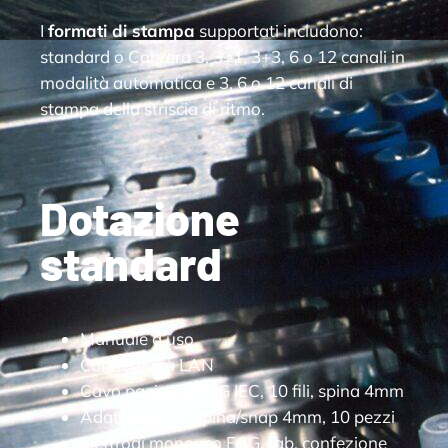
I
formati di stampa
supportati includono:
standard o Cabrera 3, 3+1, 3+3, 6 o 12 canali in
modalità automatica e 3, 6 o 12 canali di
stampa della striscia di ritmo.
Dotazione
standard
Manuale d’uso
Connettività LAN
Cavo paziente ECG IEC, 10 fili, spina 4mm
Adattatori per spina/snap 4mm, 10 pezzi
Elettrodi monouso ECG, tab, confezione