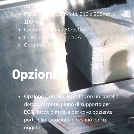
da 100 pezzi
Pacco carta ECG z-fold, 210 x 295mm x
180 fogli
Cover dispositivo ECG200+
Cavo alimentazione 10A
Garanzia, 24 mesi
Opzioni
Opzione Carrello:
Fornito con un carrello
dotato di ruote, piano di supporto per
ECG
, braccio mobile per cavo paziente,
porta alimentazione e cestino porta
oggetti.