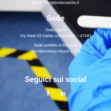
Email:
info@biotecsanita.it
Sede
Sede legale
Via Verdi 43 Gatteo a Mare (FC) – 47043
Sede satellite di Bologna
Via Massenzio Masia 3/4 A
Seguici sui social