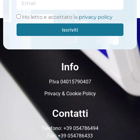
Ho letto e accettato la
privacy policy
Iscriviti
Info
P.Iva 04015790407
Privacy & Cookie Policy
Contatti
Telefono:
+39 054786494
Fax: +39 054786433