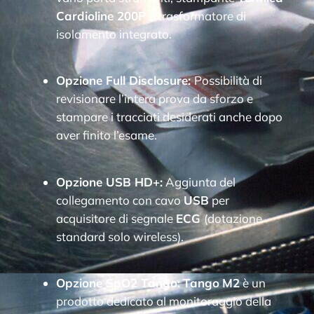
Cardioline 200P
e trasformatore di
isolamento integrato.
Opzione Full Disclosure:
Possibilità di
revisionare l’intera prova da sforzo e
stampare i tracciati desiderati anche dopo
aver finito l’esame.
Opzione USB HD+:
Aggiunta del
collegamento con cavo
USB
per
acquisitore di segnale
ECG
(dotazione
standard solo wireless).
Opzione SpO2 Tango:
Tango
M2
è un
prodotto dedicato al monitoraggio della