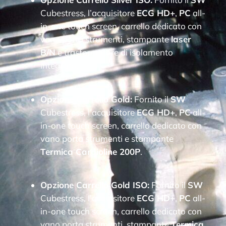
Cubestress, l’acquisitore
ECG HD+
,
PC
all-
in-one touch screen, carrello dedicato con
vano porta strumenti, stampante
laser
B/N
e trasformatore di isolamento
integrato.
Opzione Carrello Gold:
Fornito il
SW
Cubestress, l’acquisitore
ECG HD+
,
PC
all-
in-one touch screen, carrello dedicato con
vano porta strumenti e stampante
Termica Cardioline 200P
.
Opzione Carrello Gold ISO:
Fornito il
SW
Cubestress, l’acquisitore
ECG HD+
,
PC
all-
in-one touch screen, carrello dedicato con
vano porta strumenti, stampante
Termica