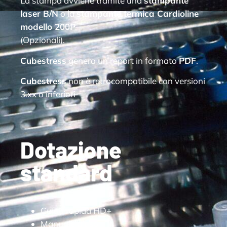
La stampa avviene tramite una
stampante
laser B/N
o la
stampante termica Cardioline
modello 200P
(Opzionali).
Cubestress
genera un report in formato
PDF
.
Cubestress
non è retrocompatibile con versioni
3.xx o inferiori
Dotazione
standard
Guida rapida HD+
Manuale d’uso