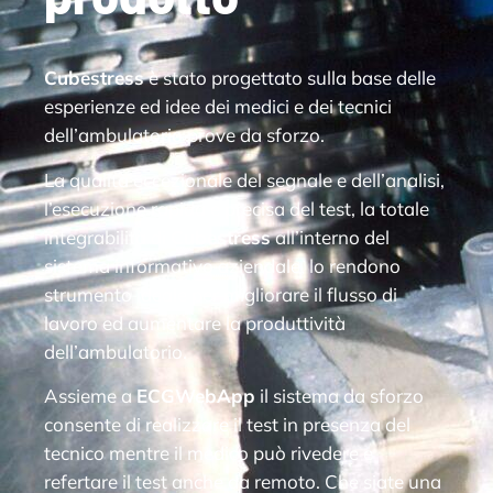
Cubestress
è stato progettato sulla base delle
esperienze ed idee dei medici e dei tecnici
dell’ambulatorio prove da sforzo.
La qualità eccezionale del segnale e dell’analisi,
l’esecuzione rapida e precisa del test, la totale
integrabilità di
Cubestress
all’interno del
sistema informativo aziendale, lo rendono
strumento ideale per migliorare il flusso di
lavoro ed aumentare la produttività
dell’ambulatorio.
Assieme a
ECGWebApp
il sistema da sforzo
consente di realizzare il test in presenza del
tecnico mentre il medico può rivedere e
refertare il test anche da remoto. Che siate una