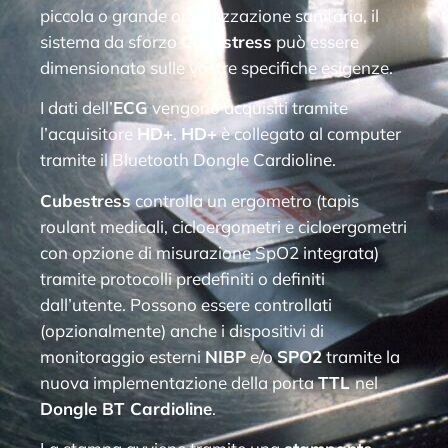
piccola o grande organizzazione sanitaria, il
sistema da sforzo
Cubestress
può essere
dimensionato sulle vostre specifiche esigenze.
I dati dell’
ECG
vengono acquisiti tramite
l’acquisitore
HD+
.
HD+
è collegato al computer
tramite il Bluetooth Dongle Cardioline.
Cubestress
controlla un ergometro (tapis
roulant medicali, cicloergometri e cicloergometri
con opzione di misurazione SpO2 integrata)
tramite protocolli predefiniti o definiti
dall’utente. Possono essere controllati
(opzionalmente) anche i dispositivi di
monitoraggio esterni
NIBP
e/o
SPO2
tramite la
nuova implementazione della porta
TTL
nel
Dongle BT Cardioline
.