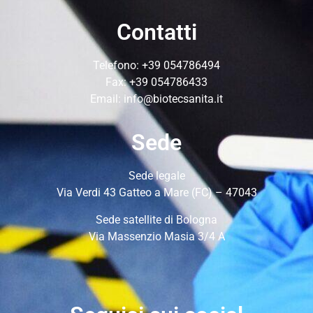
Contatti
Telefono:
+39 054786494
Fax: +39 054786433
Email:
info@biotecsanita.it
Sede
Sede legale
Via Verdi 43 Gatteo a Mare (FC) – 47043
Sede satellite di Bologna
Via Massenzio Masia 3/4 A