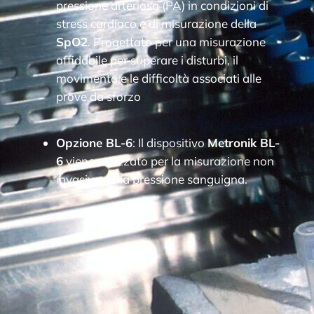
pressione arteriosa (PA) in condizioni di
stress cardiaco e di misurazione della
SpO2
. Progettato per una misurazione
affidabile per superare i disturbi, il
movimento e le difficoltà associati alle
prove da sforzo
Opzione BL-6
: Il dispositivo
Metronik
BL-
6
viene utilizzato per la misurazione non
invasiva della pressione sanguigna.