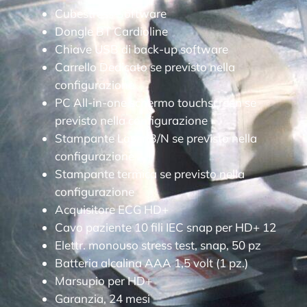
Cubestress Software
Dongle BT Cardioline
Chiave USB di back-up software
Carrello Dedicato se previsto nella
configurazione
PC All-in-one schermo touchscreen se
previsto nella configurazione
Stampante Laser B/N se previsto nella
configurazione
Stampante termica se previsto nella
configurazione
Acquisitore ECG HD+
Cavo paziente 10 fili IEC snap per HD+ 12
Elettr. monouso stress test, snap, 50 pz
Batteria alcalina AAA 1,5 volt (1 pz.)
Marsupio per HD+
Garanzia, 24 mesi