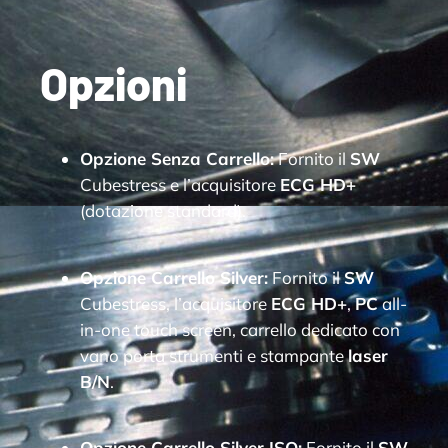
Opzioni
Opzione Senza Carrello:
Fornito il
SW
Cubestress e l’acquisitore
ECG HD+
(dotazione standard).
Opzione Carrello Silver:
Fornito il
SW
Cubestress, l’acquisitore
ECG HD+
,
PC
all-
in-one touch screen, carrello dedicato con
vano porta strumenti e stampante
laser
B/N
.
Opzione Carrello Silver ISO:
Fornito il
SW