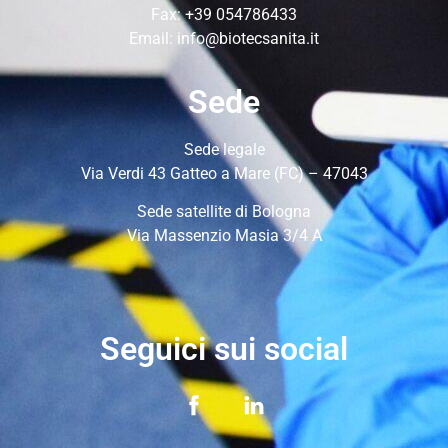
Fax: +39 054786433
Email:
info@biotecsanita.it
Sede
Sede legale
Via Verdi 43 Gatteo a Mare (FC) – 47043
Sede satellite di Bologna
Via Massenzio Masia 3/4 A
Seguici sui social