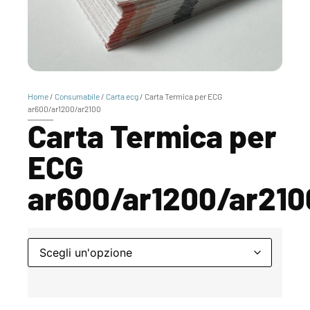
Home
/
Consumabile
/
Carta ecg
/ Carta Termica per ECG
ar600/ar1200/ar2100
Carta Termica per
ECG
ar600/ar1200/ar210