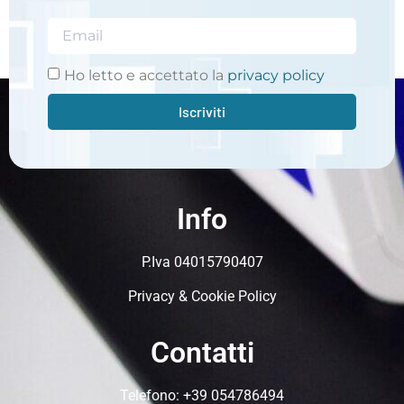
Ho letto e accettato la
privacy policy
Iscriviti
Info
P.Iva 04015790407
Privacy & Cookie Policy
Contatti
Telefono:
+39 054786494