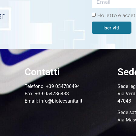
er
Ho letto e accet
Iscriviti
Contatti
Sed
Telefono:
+39 054786494
Sede leg
Fax: +39 054786433
Via Verd
Email:
info@biotecsanita.it
47043
Sede sat
Via Mas