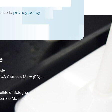
tato la
privacy policy
e
ale
i 43 Gatteo a Mare (FC) –
ellite di Bologna
senzio Masia 3/4 A