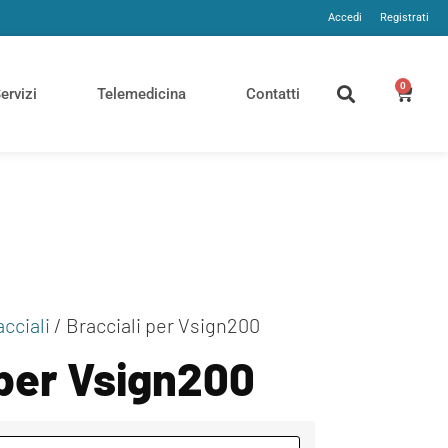
Accedi
Registrati
0
ervizi
Telemedicina
Contatti
acciali
/ Bracciali per Vsign200
 per Vsign200